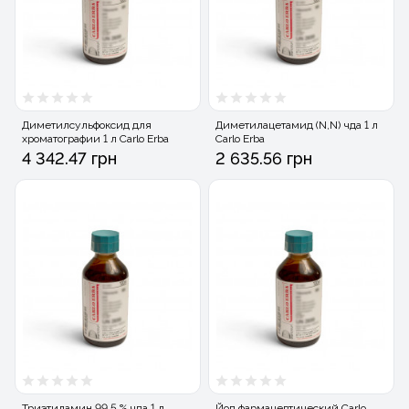
Диметилсульфоксид для
Диметилацетамид (N,N) чда 1 л
хроматографии 1 л Carlo Erba
Carlo Erba
4 342.47 грн
2 635.56 грн
Триэтиламин 99,5 % чда 1 л
Йод фармацевтический Carlo