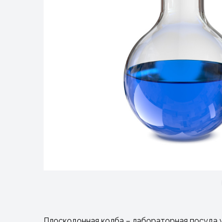
Плоскодонная колба – лабораторная посуда у