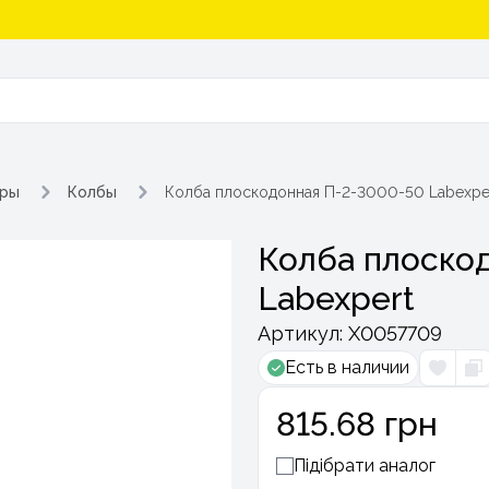
ары
Колбы
Колба плоскодонная П-2-3000-50 Labexpe
Колба плоско
Labexpert
Артикул:
Х0057709
Есть в наличии
815.68 грн
Підібрати аналог