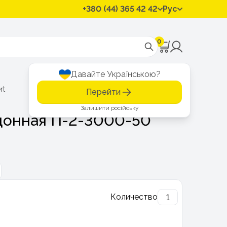
+380 (44) 365 42 42
Рус
0
Давайте Українською?
rt
Перейти
Залишити російську
донная П-2-3000-50
Количество