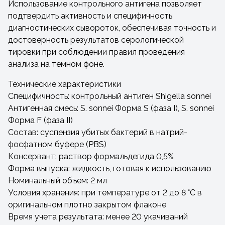
Использование контрольного антигена позволяет
подтвердить активность и специфичность
диагностических сывороток, обеспечивая точность и
достоверность результатов серологической
тировки при соблюдении правил проведения
анализа на темном фоне.
Технические характеристики
Специфичность: контрольный антиген Shigella sonnei
Антигенная смесь: S. sonnei Форма S (фаза I), S. sonnei
Форма F (фаза II)
Состав: суспензия убитых бактерий в натрий-
фосфатном буфере (PBS)
Консервант: раствор формальдегида 0,5%
Форма выпуска: жидкость, готовая к использованию
Номинальный объем: 2 мл
Условия хранения: при температуре от 2 до 8 °C в
оригинальном плотно закрытом флаконе
Время учета результата: менее 20 укачиваний