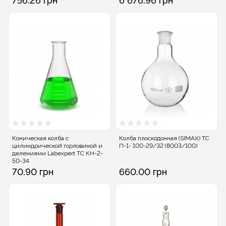
756.26 грн
6 676.96 грн
Коническая колба с
Колба плоскодонная (SIMAX) ТС
цилиндрической горловиной и
П-1- 100-29/32 (8003/100)
делениями Labexpert ТС КН-2-
50-34
70.90 грн
660.00 грн