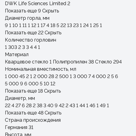
DWK Life Sciences Limited
2
Показать еще 9
Скрыть
Диаметр горла, мм
9
1
10
1
11
1
12
1
17
4
18
5
22
13
23
1
24
1
25
1
Показать еще 22
Скрыть
Количество горловин
1
303
2
3
3
4
4
1
Материал
Кварцевое стекло
1
Полипропилен
38
Стекло
294
Номинальная вместимость, мл
1 000
45
2
1
2 000
28
2 500
1
3 000
7
4 000
2
5
6
5 000
9
6 000
5
10
12
Показать еще 18
Скрыть
Диаметр, мм
22
4
27
6
28
2
38
3
40
9
42
2
43
1
44
1
46
1
49
1
Показать еще 48
Скрыть
Страна происхождения
Германия
31
Высота, мм