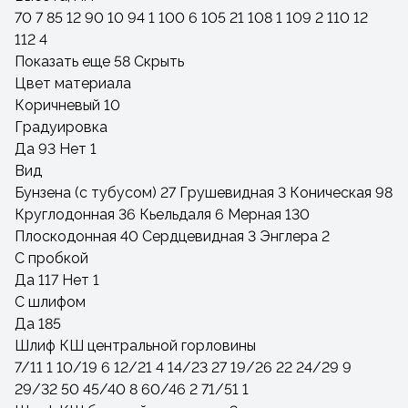
70
7
85
12
90
10
94
1
100
6
105
21
108
1
109
2
110
12
112
4
Показать еще 58
Скрыть
Цвет материала
Коричневый
10
Градуировка
Да
93
Нет
1
Вид
Бунзена (с тубусом)
27
Грушевидная
3
Коническая
98
Круглодонная
36
Кьельдаля
6
Мерная
130
Плоскодонная
40
Сердцевидная
3
Энглера
2
С пробкой
Да
117
Нет
1
С шлифом
Да
185
Шлиф КШ центральной горловины
7/11
1
10/19
6
12/21
4
14/23
27
19/26
22
24/29
9
29/32
50
45/40
8
60/46
2
71/51
1