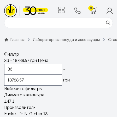
0
Поиск
Главная
Лабораторная посуда и аксессуары
Стек
Фильтр
36
-
18788.57
грн
Цена
-
грн
Выберите фильтры
Диаметр капилляра
1,47
1
Производитель
Funke- Dr. N. Gerber
18