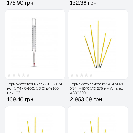
175.90 грн
132.38 грн
Термометр технический ТТЖ-М
Термометр спиртовой ASTM 18С
исп.1 П4 ( 0+100/1,0 С) в/ч 160
(+34...+42/0,1°C) 275 мм Amarell
н/ч 103
A300320-FL
169.46 грн
2 953.69 грн