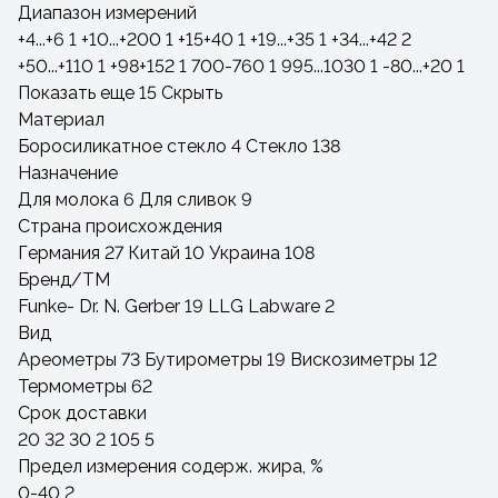
Диапазон измерений
+4...+6
1
+10...+200
1
+15+40
1
+19...+35
1
+34...+42
2
+50...+110
1
+98+152
1
700-760
1
995...1030
1
-80...+20
1
Показать еще 15
Скрыть
Материал
Боросиликатное стекло
4
Стекло
138
Назначение
Для молока
6
Для сливок
9
Страна происхождения
Германия
27
Китай
10
Украина
108
Бренд/ТМ
Funke- Dr. N. Gerber
19
LLG Labware
2
Вид
Ареометры
73
Бутирометры
19
Вискозиметры
12
Термометры
62
Срок доставки
20
32
30
2
105
5
Предел измерения содерж. жира, %
0-40
2