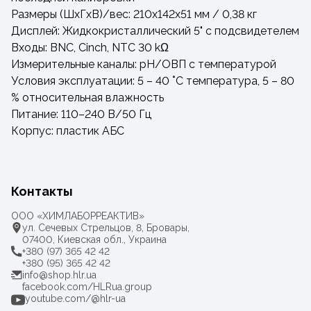
Размеры (ШxГxВ)/вес: 210x142x51 мм / 0,38 кг
Дисплей: Жидкокристаллический 5" с подсвидетелем
Входы: BNC, Cinch, NTC 30 kΩ
Измерительные каналы: pH/ОВП с температурой
Условия эксплуатации: 5 – 40 ˚C температура, 5 – 80
% относительная влажность
Питание: 110–240 В/50 Гц
Корпус: пластик АБС
Контакты
ООО «ХИМЛАБОРРЕАКТИВ»
ул. Сечевых Стрельцов, 8, Бровары,
07400, Киевская обл., Украина
+380 (97) 365 42 42
+380 (95) 365 42 42
info@shop.hlr.ua
facebook.com/HLRua.group
youtube.com/@hlr-ua