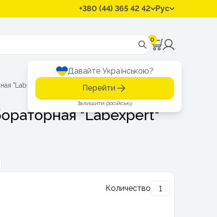
+380 (44) 365 42 42
Рус
0
Давайте Українською?
ая "Labexpert" 150 мл
Перейти
Залишити російську
ораторная "Labexpert"
Количество