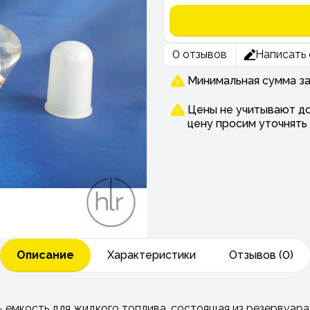
0 отзывов
Написать 
Минимальная сумма зак
Цены не учитывают до
цену просим уточнять
Описание
Характеристики
Отзывов (0)
— емкость для жидкого топлива, состоящая из резервуара