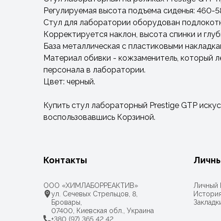
Регулируемая высота подъема сиденья: 460-5
Стул для лаборатории оборудован подлокотн
Корректируется наклон, высота спинки и глу
База металлическая с пластиковыми накладкам
Материал обивки - кожзаменитель, который 
персонала в лаборатории.
Цвет: черный.
Купить стул лабораторный Prestige GTP искус
воспользовавшись Корзиной.
Контакты
Личны
ООО «ХИМЛАБОРРЕАКТИВ»
Личный 
ул. Сечевых Стрельцов, 8,
История
Бровары,
Закладк
07400, Киевская обл., Украина
+380 (97) 365 42 42