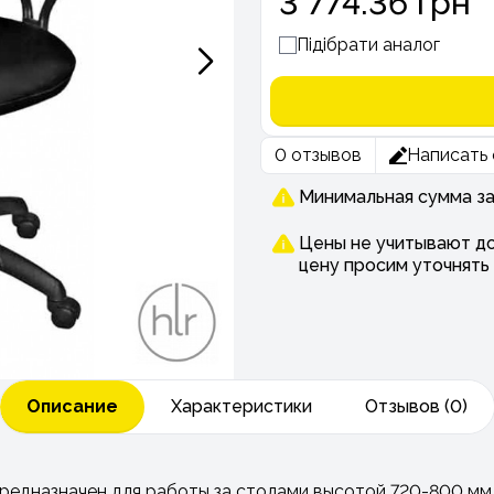
3 774.36 грн
Підібрати аналог
0 отзывов
Написать 
Минимальная сумма зак
Цены не учитывают до
цену просим уточнять
Описание
Характеристики
Отзывов (0)
предназначен для работы за столами высотой 720-800 мм