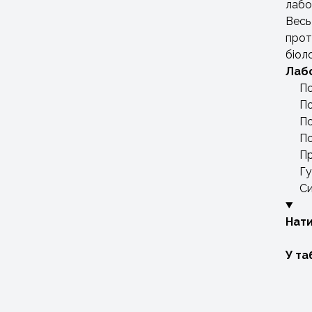
лабо
Весь
прот
біол
Лабо
По
По
По
По
Пр
Гу
Си
Нати
У та