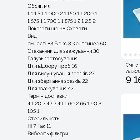
Обсяг, мл
1
1
1,5
1
1 000
2
1 150
1
1 200
1
1 575
1
1 700
1
1 875
1
2
1
2,5
2
Показати ще 68
Сховати
Вид
ємності
83
Бюкс
3
Контейнер
50
Стаканчик для зважування
30
Галузь застосування
Ємніст
Для відбору проб
16
78,5х7
Для висушування зразків
27
9 1
Для зберігання зразків
22
Для зважування
42
Термін доставки
4
1
20
2
42
2
49
1
60
2
65
1
90
3
105
1
Стерильність
Ні
7
Так
11
Виберіть фільтри