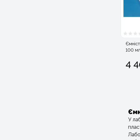
Ємніст
100 мл
4 4
Ємн
У ла
плас
Лабо