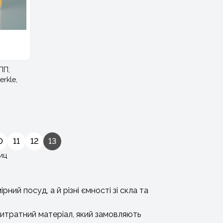
ПП,
rkle,
0
11
12
13
иц
ний посуд, а й різні ємності зі скла та
витратний матеріал, який замовляють