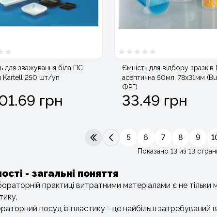
ь для зважування біла ПС
Ємність для відбору зразків 
 Kartell 250 шт/уп
асептична 50мл, 78х31мм (Bue
ФРГ)
01.69 грн
33.49 грн
5
6
7
8
9
1
|<
<
Показано 13 из 13 стран
ості - загальні поняття
бораторній практиці витратними матеріалами є не тільки мір
тику.
раторний посуд із пластику - це найбільш затребуваний 