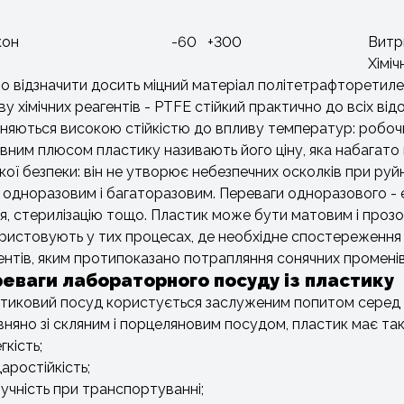
кон
-60 +300
Витр
Хіміч
о відзначити досить міцний матеріал політетрафторетилен
ву хімічних реагентів - PTFE стійкий практично до всіх ві
зняються високою стійкістю до впливу температур: робочи
вним плюсом пластику називають його ціну, яка набагато н
кої безпеки: він не утворює небезпечних осколків при ру
 одноразовим і багаторазовим. Переваги одноразового - 
я, стерилізацію тощо. Пластик може бути матовим і прозо
ристовують у тих процесах, де необхідне спостереження 
ентів, яким протипоказано потрапляння сонячних променів
еваги лабораторного посуду із пластику
тиковий посуд користується заслуженим попитом серед кліє
вняно зі скляним і порцеляновим посудом, пластик має так
гкість;
аростійкість;
учність при транспортуванні;