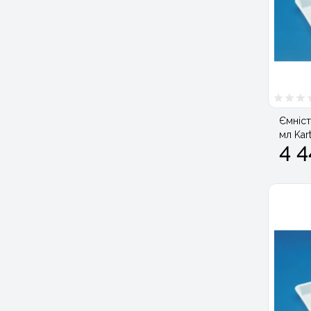
Ємніст
мл Kar
4 4