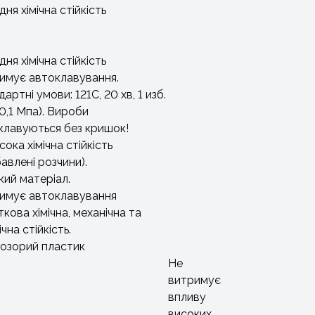
ня хімічна стійкість
ня хімічна стійкість
имує автоклавування.
артні умови: 121С, 20 хв, 1 изб.
0,1 Мпа). Вироби
клавуються без кришок!
ока хімічна стійкість
авлені розчини).
кий матеріал.
имує автоклавування
кова хімічна, механічна та
чна стійкість.
озорий пластик
Не
витримує
впливу
високих