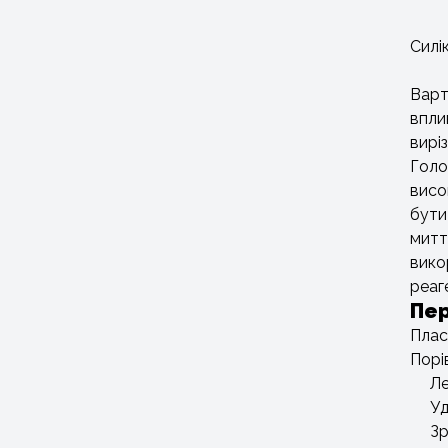
Силі
Варт
впли
вирі
Голо
висо
бути
митт
вико
реаг
Пер
Плас
Порі
Ле
Уд
Зр