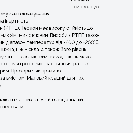
температур.
имує автоклавування
на інертність.
 (PTFE). Тефлон має високу стійкість до
домих хімічних речовин. Вироби з PTFE також
й діапазон температур від -200 до +260°C.
ижча, ніж у скла, а також його рівень
йнуванні. Пластиковий посуд також може
економія грошових і часових витрат на
рим. Прозорий, як правило,
за вмістом. Матовий кращий для тих
.
нтів різних галузей і спеціалізацій.
і переваги: