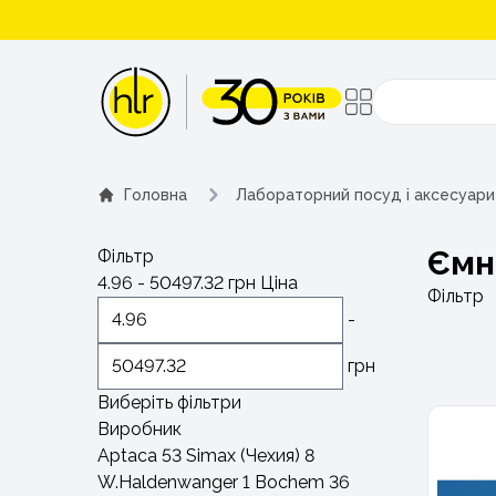
Поиск
Головна
Лабораторний посуд і аксесуари
Ємн
Фільтр
4.96
-
50497.32
грн
Ціна
Фільтр
-
грн
Виберіть фільтри
Виробник
Aptaca
53
Simax (Чехия)
8
W.Haldenwanger
1
Bochem
36