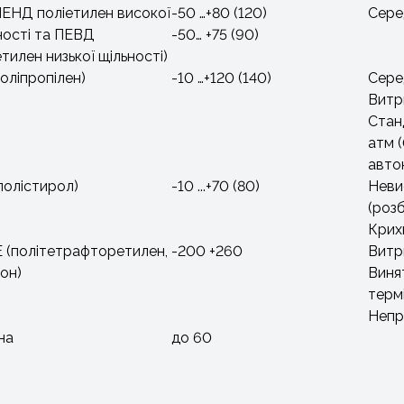
ПЕНД поліетилен високої
-50 …+80 (120)
Серед
ності та ПЕВД
-50… +75 (90)
етилен низької щільності)
поліпропілен)
-10 …+120 (140)
Серед
Витр
Станд
атм (
авто
полістирол)
-10 ...+70 (80)
Невис
(розб
Крих
 (політетрафторетилен,
-200 +260
Витр
он)
Винят
термі
Непр
на
до 60