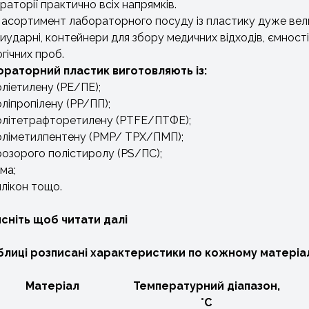
раторії практично всіх напрямків.
 асортимент лабораторного посуду із пластику дуже вели
иударні, контейнери для збору медичних відходів, ємності
огічних проб.
раторний пластик виготовляють із:
ліетилену (PE/ПЕ);
ліпропілену (PP/ПП);
літетрафторетилену (PTFE/ПТФЕ);
ліметилпентену (PMP/ TPX/ПМП);
озорого полістиролу (PS/ПС);
ма;
лікон тощо.
сніть щоб читати далі
блиці розписані характеристики по кожному матеріал
Матеріал
Температурний діапазон,
˚С