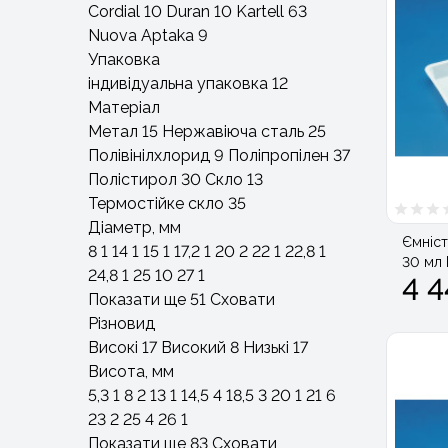
Cordial
10
Duran
10
Kartell
63
Nuova Aptaka
9
Упаковка
індивідуальна упаковка
12
Матеріал
Метал
15
Нержавіюча сталь
25
Полівінілхлорид
9
Поліпропілен
37
Полістирол
30
Скло
13
Термостійке скло
35
Діаметр, мм
Ємніст
8
1
14
1
15
1
17,2
1
20
2
22
1
22,8
1
30 мл 
24,8
1
25
10
27
1
4 4
Показати ще 51
Сховати
Різновид
Високі
17
Високий
8
Низькі
17
Висота, мм
5,3
1
8
2
13
1
14,5
4
18,5
3
20
1
21
6
23
2
25
4
26
1
Показати ще 83
Сховати