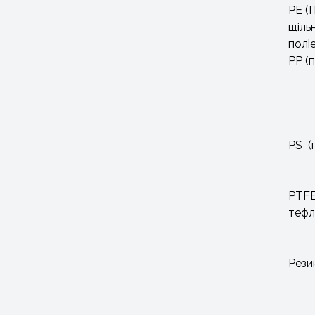
PE (
щіль
полі
РР (
PS (
PTFE
тефл
Рези