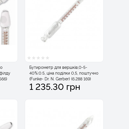
го
Бутирометр для вершків,0-5-
гфілду
40%:0.5, ціна поділки 0,5, поштучно
 566)
(Funke- Dr. N. Gerber) (6.288 169)
1 235.30 грн