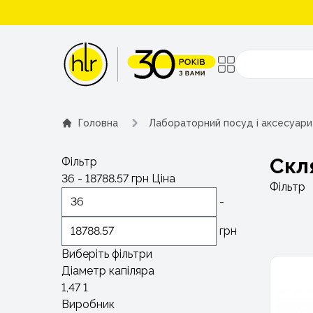
Поиск
Головна
Лабораторний посуд і аксесуари
Скл
Фільтр
36
-
18788.57
грн
Ціна
Фільтр
-
грн
Виберіть фільтри
Діаметр капіляра
1,47
1
Виробник