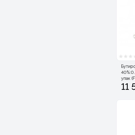
Бутиро
40%:0.
упак (F
11 