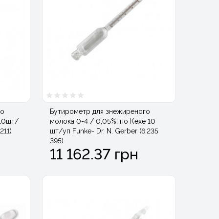
го
Бутирометр для знежиреного
 10шт/
молока 0-4 / 0,05%, по Кехе 10
211)
шт/уп Funke- Dr. N. Gerber (6.235
395)
11 162.37 грн