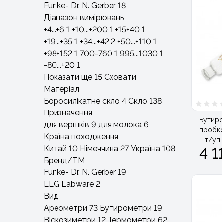
Funke- Dr. N. Gerber
18
Діапазон вимірювань
+4...+6
1
+10...+200
1
+15+40
1
+19...+35
1
+34...+42
2
+50...+110
1
+98+152
1
700-760
1
995...1030
1
-80...+20
1
Показати ще 15
Сховати
Матеріал
Боросилікатне скло
4
Скло
138
Призначення
Бутиро
для вершків
9
для молока
6
пробко
Країна походження
шт/уп
Китай
10
Німеччина
27
Україна
108
4 1
Бренд/ТМ
Funke- Dr. N. Gerber
19
LLG Labware
2
Вид
Ареометри
73
Бутирометри
19
Віскозиметри
12
Термометри
62