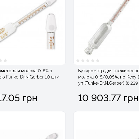
метр для молока 0-6% з
Бутирометр для знежирено
ю Funke-Dr.N.Gerber 10 шт/
молока 0-5/0,05%, по Кеху
уп (Funke-Dr.N.Gerber) (6.239 
17.05 грн
10 903.77 грн