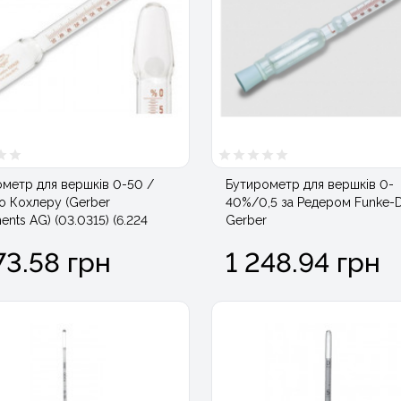
метр для вершків 0-50 /
Бутирометр для вершків 0-
о Кохлеру (Gerber
40%/0,5 за Редером Funke-Dr
ments AG) (03.0315) (6.224
Gerber
73.58 грн
1 248.94 грн