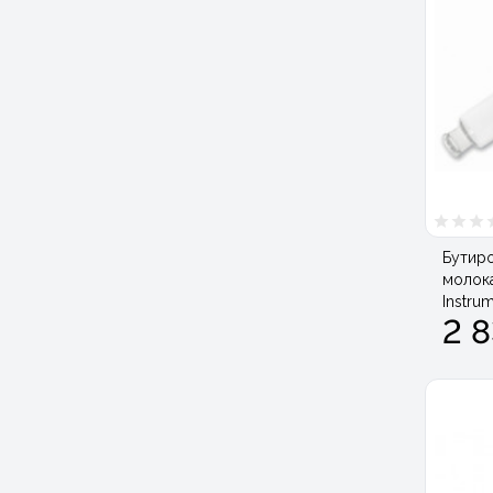
Бутир
молока
Instrum
2 8