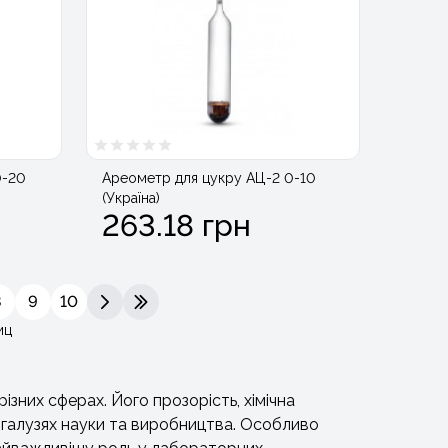
0-20
Ареометр для цукру АЦ-2 0-10
(Україна)
263.18 грн
8
9
10
>
>|
иц
ізних сферах. Його прозорість, хімічна
их галузях науки та виробництва. Особливо