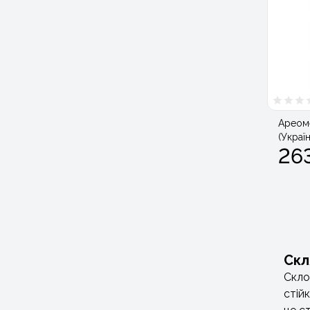
Ареоме
(Україн
263
Скл
Скло
стій