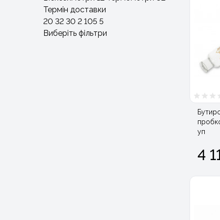
Термін доставки
20
32
30
2
105
5
Виберіть фільтри
Бутиро
пробко
уп
4 1