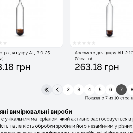
тр для цукру АЦ-3 0-25
Ареометр для цукру АЦ-2 1
а)
(Україна)
.18 грн
263.18 грн
2
3
4
5
6
7
|<
<
Показано 7 из 10 стран
яні вимірювальні вироби
 є унікальним матеріалом, який активно застосовується в р
кість та легкість обробки зробили його незамінним у різн