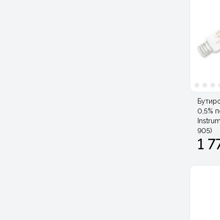
Бутиро
0,5% п
Instru
905)
1 7