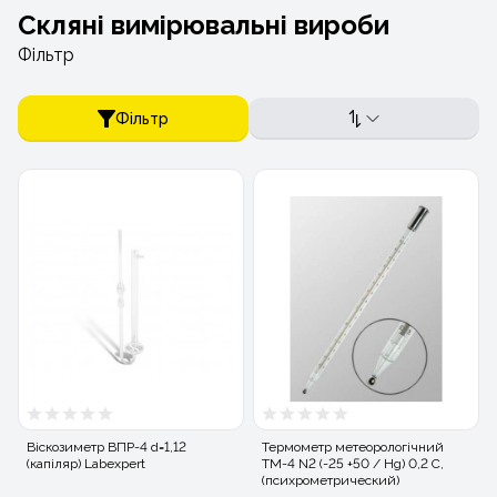
Скляні вимірювальні вироби
Фільтр
Фільтр
Віскозиметр ВПР-4 d=1,12
Термометр метеорологічний
(капіляр) Labexpert
ТМ-4 N2 (-25 +50 / Hg) 0,2 С,
(психрометрический)