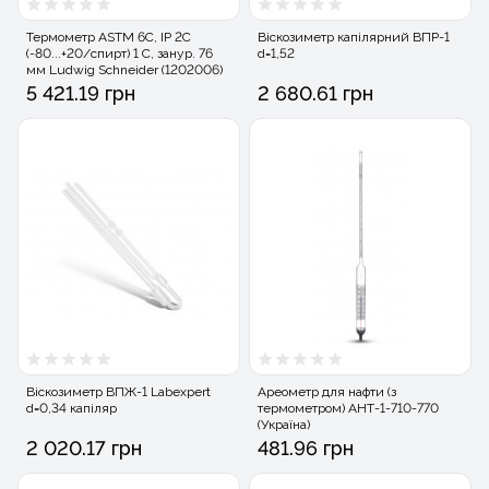
Термометр ASTM 6C, IP 2C
Віскозиметр капілярний ВПР-1
(-80...+20/спирт) 1 C, занур. 76
d=1,52
мм Ludwig Schneider (1202006)
5 421.19 грн
2 680.61 грн
Віскозиметр ВПЖ-1 Labexpert
Ареометр для нафти (з
d=0,34 капіляр
термометром) АНТ-1-710-770
(Україна)
2 020.17 грн
481.96 грн