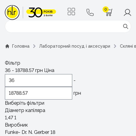
0
Поиск
Головна
Лабораторний посуд і аксесуари
Скляні 
Фільтр
36
-
18788.57
грн
Ціна
-
грн
Виберіть фільтри
Діаметр капіляра
1,47
1
Виробник
Funke- Dr. N. Gerber
18