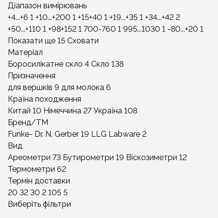
Діапазон вимірювань
+4...+6
1
+10...+200
1
+15+40
1
+19...+35
1
+34...+42
2
+50...+110
1
+98+152
1
700-760
1
995...1030
1
-80...+20
1
Показати ще 15
Сховати
Матеріал
Боросилікатне скло
4
Скло
138
Призначення
для вершків
9
для молока
6
Країна походження
Китай
10
Німеччина
27
Україна
108
Бренд/ТМ
Funke- Dr. N. Gerber
19
LLG Labware
2
Вид
Ареометри
73
Бутирометри
19
Віскозиметри
12
Термометри
62
Термін доставки
20
32
30
2
105
5
Виберіть фільтри