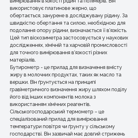
вимірювання в'язкості рідин та полімерів. Він
використовує платинове жерно, що
обертається, занурене в досліджувану рідину. За
швидкістю обертання та силою, необхідною для
подолання опору рідини, визначається її в'язкість.
Цей тип віскозиметра застосовується у наукових
дослідженнях, хімічній та харчовій промисловості
для точного вимірювання в'язкості різних
матеріалів.
Бутирометр - це прилад для визначення вмісту
жиру в молочних продуктах, таких як масло та
вершки. Він ґрунтується на принципі
гравіметричного визначення жиру шляхом поділу
його від інших компонентів молока з
використанням хімічних реагентів.
Сільськогосподарський термометр – це
спеціалізований прилад для вимірювання
температури повітря чи ґрунту у сільському
господарстві. Він зазвичай має довгий стрижень