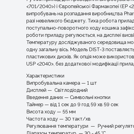
<701/2040>) і Європейської Фармакопеї (EP <2.9
випробувань на розпадання виробництва Pharma
разі невеликого бюджету. Тиха робота приладу
поступально-поворотного ходу кошика зафіксов
роботи приладу регулюється, на дисплеї висві
Температуру досліджуваного середовища мож
одну загальну вісь. Модель DIST-3 поставляєт
пластикових дисків. Як опція може використову
USP <2040>, без додаткової модифікації прила
Характеристики
Випробувальна камера — 1 шт
Дисплей — Світлодіодний
Введення даних — Символьні кнопки
Таймер — від 1 сек до 9 год 59 хв 59 сек
Висота ходу — 55 мм
Частота ходу — 30 такт/хв
Регулювання температури — Ручний регулят
Діапазон температур — 30 - 45 °C