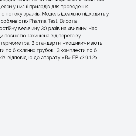
оделей у низці приладів для проведення
 потоку зразків. Модель ідеально підходить у
особливістю Pharma Test. Висота
стійну величину 30 разів на хвилину. Час
и повністю захищена від перегріву.
 термометра. 3 стандартні «кошики» мають
и по 6 скляних трубок і 3 комплекти по 6
, відповідно до апарату «B» EP <2.9.1.2> і