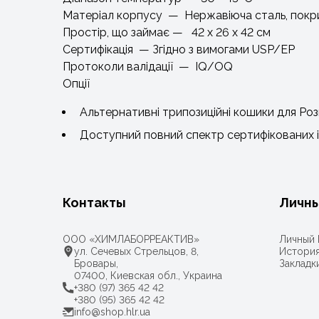
Матеріал корпусу — Нержавіюча сталь, пок
Простір, що займає — 42 x 26 x 42 см
Сертифікація — Згідно з вимогами USP/EP
Протоколи валідації — IQ/OQ
Опції
Альтернативні трипозиційні кошики для Роз
Доступний повний спектр сертифікованих ін
Контакты
Личны
ООО «ХИМЛАБОРРЕАКТИВ»
Личный 
ул. Сечевых Стрельцов, 8,
История
Бровары,
Закладк
07400, Киевская обл., Украина
+380 (97) 365 42 42
+380 (95) 365 42 42
info@shop.hlr.ua