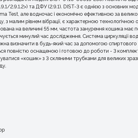
.1/2.9.1.2>) та ДФУ (2.9.1). DIST-3 є однією з основних м
 Test, але водночас і економічно ефективною за великого
, з малим рівнем вібрації, є характерною технологічною 
ана на величині 55 мм, частота занурення кошика має по
чується минулий час дослідження. Система циркуляції вод
на визначити в будь-який час за допомогою спиртового
ься повністю оснащеною і готовою до роботи - 3 комплект
ватися «кошик» з 3 скляними трубками для великих зразків
ду.
ор