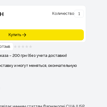
рн
Количество
Купить
отзыв
аза – 200 грн (без учета доставки)
ставку и могут меняться, окончательную
дповідає чинним статтям Фармакопеї США (USP