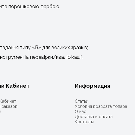
рита порошковою фарбою
падання типу «B» для великих зразків;
струментів перевірки/кваліфікації.
й Кабинет
Информация
Кабинет
Статьи
 заказов
Условия возврата товара
и
О нас
Доставка и оплата
Контакты