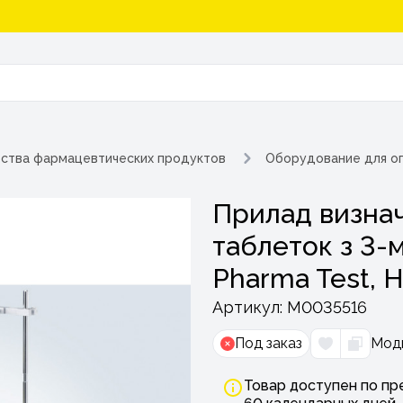
ества фармацевтических продуктов
Оборудование для о
Прилад визна
таблеток з 3-
Pharma Test, 
Артикул:
М0035516
Под заказ
Мод
Товар доступен по пр