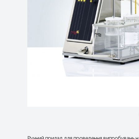
Ручний прилад для проведення випробувань н