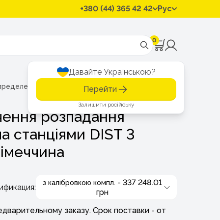
+380 (44) 365 42 42
Рус
0
Давайте Українською?
пределения распада
Прилад визначення розпадання таблето
Перейти
Залишити російську
чення розпадання
ма станціями DIST 3
Німеччина
- 337 248.01
з калібровкою компл.
ификация:
грн
едварительному заказу. Срок поставки - от