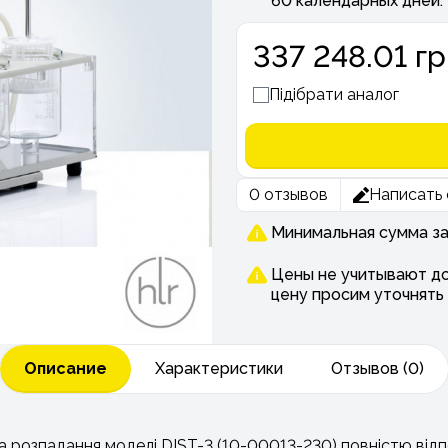
60 календарных дней.
337 248.01 г
Підібрати аналог
0 отзывов
Написать 
Минимальная сумма зак
Цены не учитывают до
цену просим уточнять
Описание
Характеристики
Отзывов (0)
а розпадання моделі DIST-3 (10-00013-230) повністю ві