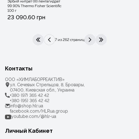
Эрбий нитрат (III) пентагидрат
99.90% Thermo Fisher Scientific
100 г
23 090.60 грн
7 из 262 страниц
|<
<
>
>|
Контакты
ООО «ХИМЛАБОРРЕАКТИВ»
ул. Сечевых Стрельцов, 8, Бровары,
07400, Киевская обл., Украина
+380 (97) 365 42 42
+380 (95) 365 42 42
info@shop.hlr.ua
facebook.com/HLRua.group
youtube.com/@hlr-ua
Личный Кабинет