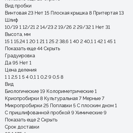
Вид пробки
Винтовая
23
Нет
15
Плоская крышка
8
Притертая
13
Шлиф
10/19
1
12/21
2
14/23
2
19/26
2
29/32
1
Нет
31
Высота, мм
15
1
15,24
1
20
1
21
1
25
2
38,6
1
40
2
40,1
1
42
1
45
1
Показать еще 44
Скрыть
Градуировка
Да
95
Нет
1
Цена деления
1
1
2,5
1
5
4
0,1
1
0,2
9
0,5
8
Вид
Биологические
19
Колориметрические
1
Криопробирки
8
Культуральная
7
Мерные
7
Микропробирки
25
Поплавки
5
С плоским дном
1
С пришлифованной пробкой
9
Химические
9
Показать еще 2
Скрыть
Срок доставки