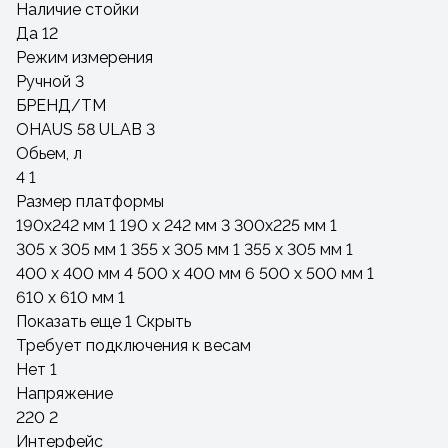
Наличие стойки
Да
12
Режим измерения
Ручной
3
БРЕНД/ТМ
OHAUS
58
ULAB
3
Обьем, л
4
1
Размер платформы
190x242 мм
1
190 х 242 мм
3
300х225 мм
1
305 х 305 мм
1
355 x 305 мм
1
355 х 305 мм
1
400 х 400 мм
4
500 х 400 мм
6
500 х 500 мм
1
610 х 610 мм
1
Показать еще 1
Скрыть
Требует подключения к весам
Нет
1
Напряжение
220
2
Интерфейс