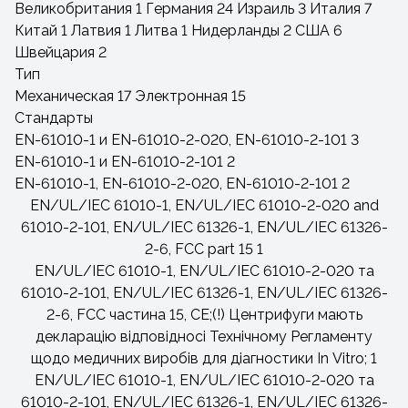
Великобритания
1
Германия
24
Израиль
3
Италия
7
Китай
1
Латвия
1
Литва
1
Нидерланды
2
США
6
Швейцария
2
Тип
Механическая
17
Электронная
15
Стандарты
EN-61010-1 и EN-61010-2-020, EN-61010-2-101
3
EN-61010-1 и EN-61010-2-101
2
EN-61010-1, EN-61010-2-020, EN-61010-2-101
2
EN/UL/IEC 61010-1, EN/UL/IEC 61010-2-020 and
61010-2-101, EN/UL/IEC 61326-1, EN/UL/IEC 61326-
2-6, FCC part 15
1
EN/UL/IEC 61010-1, EN/UL/IEC 61010-2-020 та
61010-2-101, EN/UL/IEC 61326-1, EN/UL/IEC 61326-
2-6, FCC частина 15, CE;(!) Центрифуги мають
декларацію відповідносі Технічному Регламенту
щодо медичних виробів для діагностики In Vitro;
1
EN/UL/IEC 61010-1, EN/UL/IEC 61010-2-020 та
61010-2-101, EN/UL/IEC 61326-1, EN/UL/IEC 61326-