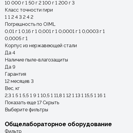
10 000 г
1
50 г
2
100 г
1
200 г
3
Класс точности гири
1
1
2
4
3
2
4
2
Погрешность по OIML
0,01 г
1
0,16 г
1
0,001 г
1
0,0001 г
1
0,0003 г
1
0,0005 г
1
Корпус из нержавеющей стали
Да
4
Наличие пыле-влагозащиты
Да
9
Гарантия
12 месяцев
3
Вес, кг
2,3
1
5
1
5,5
1
9
1
10,5
1
11,8
1
12
1
13
1
15,5
1
16
1
Показать еще 17
Скрыть
Выберите фильтры
Общелабораторное оборудование
Фильтр