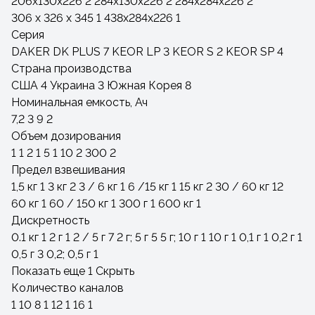
206х130х226
2
284х130х226
2
284х284х226
2
306 х 326 х 345
1
438х284х226
1
Серия
DAKER DK PLUS
7
KEOR LP
3
KEOR S
2
KEOR SP
4
Страна производства
США
4
Украина
3
Южная Корея
8
Номинальная емкость, Ач
7,2
3
9
2
Объем дозирования
1
1
2
1
5
1
10
2
300
2
Предел взвешивания
1,5 кг
1
3 кг
2
3 / 6 кг
1
6 /15 кг
1
15 кг
2
30 / 60 кг
12
60 кг
1
60 / 150 кг
1
300 г
1
600 кг
1
Дискретность
0.1 кг
1
2 г
1
2 / 5 г
7
2 г; 5 г
5
5 г; 10 г
1
10 г
1
0,1 г
1
0,2 г
1
0,5 г
3
0,2; 0,5 г
1
Показать еще 1
Скрыть
Количество каналов
1
10
8
1
12
1
16
1