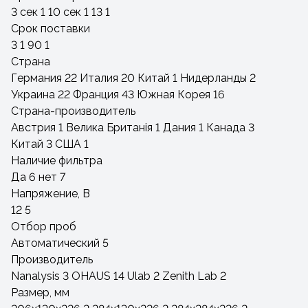
3 сек
1
10 сек
1
13
1
Срок поставки
3
1
90
1
Страна
Германия
22
Италия
20
Китай
1
Нидерланды
2
Украина
22
Франция
43
Южная Корея
16
Страна-производитель
Австрия
1
Велика Британія
1
Дания
1
Канада
3
Китай
3
США
1
Наличие фильтра
Да
6
нет
7
Напряжение, В
12
5
Отбор проб
Автоматический
5
Производитель
Nanalysis
3
OHAUS
14
Ulab
2
Zenith Lab
2
Размер, мм