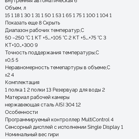
внутренняя автоматическая
6
Объем, л
15
1
18
1
30
1
31
1
50
1
53
1
65
1
75
1
100
1
104
1
Показать еще 8
Скрыть
Диапазон рабочих температур,С
50 –250 °C
1
КТ +5….+105 °С
2
КТ +5….+75 °С
3
КТ+10…+300
9
Точность поддержания температуры,С
±0,5
5
Неравномерность темепартуры в объеме,С
±2
4
Комплектация
1 полка
1
2 полки
13
Резервуар для воды
2
Материал рабочей камеры
нержавеющая сталь AISI 304
12
Особенности
Программируемый контроллер MultiControl
4
Сенсорный дисплей с исполнении Single Display
1
Номинальный вес гири