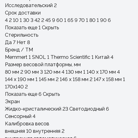
Исследовательский
2
Срок доставки
4
2
10
1
30
3
42
2
45
9
60
1
65
9
70
1
80
1
90
6
Показать еще 1
Скрыть
Стерильность
Да
7
Нет
8
Бренд / ТМ
Memmert
1
SNOL
1
Thermo Scientific
1
Китай
4
Размер весовой платформы, мм
80 мм
2
90 мм
3
120 мм
4
130 мм
1
140 х 170 мм
4
144 х 190 мм
1
145 мм
2
146 х 158 мм
2
147 х 158 мм
1
170х140
2
Показать еще 6
Скрыть
Экран
Жидко-кристалический
23
Светодиодный
6
Сенсорный
4
Калибровка весов
внешняя
10
внутренняя
2