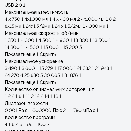
USB 2.0
1
Максимальная вместимость
4 x 750
1
4x1000 мл
1
4 x 400 мл
2
4х1000 мл
1
8
2
8x15 мл
1
24х1,5/2мл
1
24 х 1.5/2мл
1
4000 мл
1
Максимальная скорость, об/мин
1 350
1
4 000
1
4 500
1
4 900
1
13 300
1
13 500
1
14 300
1
14 500
1
15 000
1
15 200
5
Показать еще 1
Скрыть
Максимальное ускорение
3 490
1
3 600
1
15 279
1
17 000
1
21 382
1
21 948
1
24 270
4
25 830
5
30 065
1
31 876
1
Показать еще 1
Скрыть
Количество опциональных роторов, шт
1
2
2
1
8
1
11
2
12
2
14
1
18
1
Диапазон вязкости
0.001 Pa s – 600000 Па·с
2
1 - 780 мПа·с
1
Количество программ
4
1
6
4
9
1
99
1
100
2