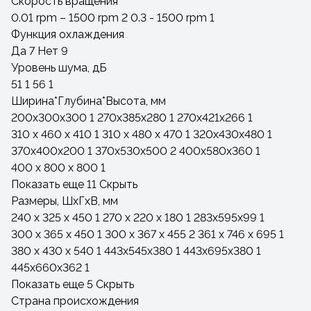
Скорость вращения
0.01 rpm – 1500 rpm
2
0.3 - 1500 rpm
1
Функция охлаждения
Да
7
Нет
9
Уровень шума, дБ
51
1
56
1
Ширина*Глубина*Высота, мм
200x300x300
1
270х385х280
1
270х421х266
1
310 x 460 x 410
1
310 x 480 x 470
1
320x430x480
1
370x400x200
1
370x530x500
2
400x580x360
1
400 x 800 x 800
1
Показать еще 11
Скрыть
Размеры, ШхГхВ, мм
240 х 325 х 450
1
270 x 220 x 180
1
283х595х99
1
300 x 365 x 450
1
300 x 367 x 455
2
361 x 746 x 695
1
380 x 430 x 540
1
443х545х380
1
443х695х380
1
445х660х362
1
Показать еще 5
Скрыть
Страна происхождения