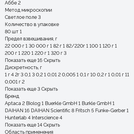
Аббе
2
Метод микроскопии
Светлое поле
3
Количество в упаковке
80 шт
1
Предел взвешивания, г
22 000 г
1
30 000 г
1
82 г
1
82/220г
1
100
1
120 г
1
200 г
1
220
1
220 г
1
320 г
3
Показать еще 16
Скрыть
Дискретность, г
1 г
4
2г
3
0,1
3
0,2
1
0,01
2
0,005
1
0,1 г
10
0,2 г
1
0,01 г
11
0,001 г
2
Показать еще 3
Скрыть
Бренд
Aptaca
2
Biolog
1
Buerkle GmbH
1
Burkle GmbH
1
DAIHAN
16
DAIHAN Scientific
8
Fritsch
5
Funke-Gerber
1
Hunterlab
4
Interscience
4
Показать еще 14
Скрыть
Область применения