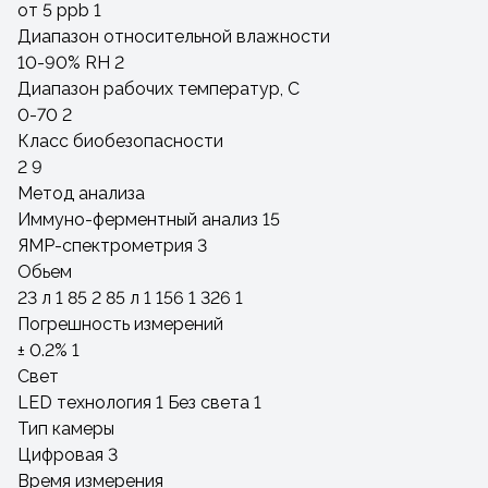
от 5 ppb
1
Диапазон относительной влажности
10-90% RH
2
Диапазон рабочих температур, С
0-70
2
Класс биобезопасности
2
9
Метод анализа
Иммуно-ферментный анализ
15
ЯМР-спектрометрия
3
Обьем
23 л
1
85
2
85 л
1
156
1
326
1
Погрешность измерений
± 0.2%
1
Свет
LED технология
1
Без света
1
Тип камеры
Цифровая
3
Время измерения