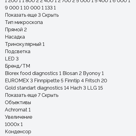
1 200
1
1 800
2
2 400
1
2 700
2
5 000
1
5 400
1
6 000
1
9 000
1
10 000
1
133
1
Показать еще 3
Скрыть
Тип микроскопа
Прямой
2
Насадка
Тринокулярный
1
Подсветка
LED
3
Бренд/ТМ
Biorex food diagnostics
1
Biosan
2
Byonoy
1
EUROMEX
3
Finnpipette
5
Finntip
4
Fritsch
20
Gold standart diagnostics
14
Hach
3
LLG
15
Показать еще 7
Скрыть
Объективы
Achromat
1
Увеличение
1000x
1
Конденсор