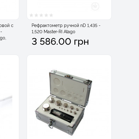
овой с
Рефрактометр ручной nD 1,435 -
-
1,520 Master-RI Atago
ago,
3 586.00 грн