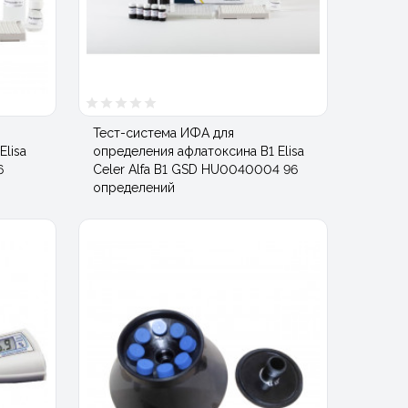
Тест-система ИФА для
lisa
определения афлатоксина В1 Elisa
6
Celer Alfa В1 GSD HU0040004 96
определений