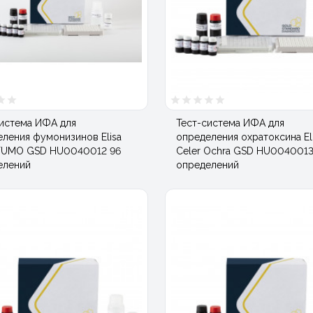
система ИФА для
Тест-система ИФА для
ления фумонизинов Elisa
определения охратоксина El
 FUMO GSD HU0040012 96
Celer Ochra GSD HU0040013
елений
определений