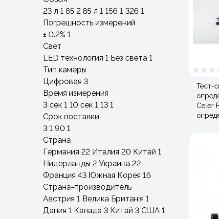
23 л
1
85
2
85 л
1
156
1
326
1
Погрешность измерений
± 0.2%
1
Свет
LED технология
1
Без света
1
Тип камеры
Цифровая
3
Тест-
Время измерения
опреде
3 сек
1
10 сек
1
13
1
Celer
опред
Срок поставки
3
1
90
1
Страна
Германия
22
Италия
20
Китай
1
Нидерланды
2
Украина
22
Франция
43
Южная Корея
16
Страна-производитель
Австрия
1
Велика Британія
1
Дания
1
Канада
3
Китай
3
США
1