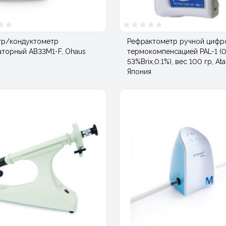
тр/кондуктометр
Рефрактометр ручной цифр
аторный AB33M1-F, Ohaus
термокомпенсацией PAL-1 (0
53%Brix,0.1%), вес 100 гр, At
Япония