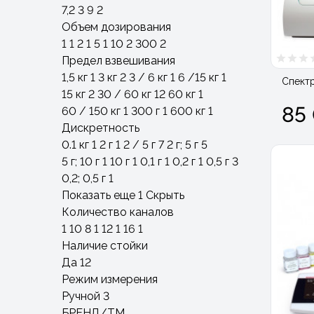
7,2
3
9
2
Объем дозирования
1
1
2
1
5
1
10
2
300
2
Предел взвешивания
1,5 кг
1
3 кг
2
3 / 6 кг
1
6 /15 кг
1
Спект
15 кг
2
30 / 60 кг
12
60 кг
1
85 
60 / 150 кг
1
300 г
1
600 кг
1
Дискретность
0.1 кг
1
2 г
1
2 / 5 г
7
2 г; 5 г
5
5 г; 10 г
1
10 г
1
0,1 г
1
0,2 г
1
0,5 г
3
0,2; 0,5 г
1
Показать еще 1
Скрыть
Количество каналов
1
10
8
1
12
1
16
1
Наличие стойки
Да
12
Режим измерения
Ручной
3
БРЕНД/ТМ