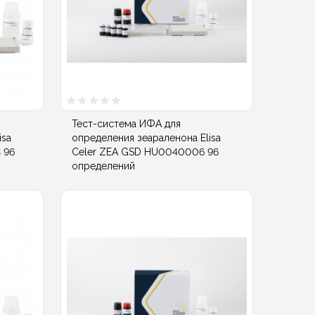
Тест-система ИФА для
isa
определения зеараленона Elisa
 96
Celer ZEA GSD HU0040006 96
определений