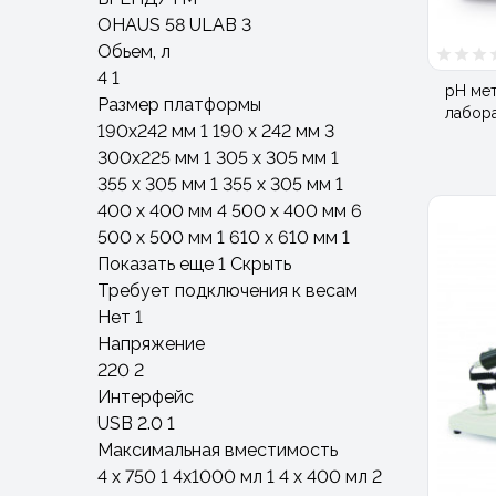
OHAUS
58
ULAB
3
Обьем, л
4
1
рН ме
Размер платформы
лабор
190x242 мм
1
190 х 242 мм
3
300х225 мм
1
305 х 305 мм
1
355 x 305 мм
1
355 х 305 мм
1
400 х 400 мм
4
500 х 400 мм
6
500 х 500 мм
1
610 х 610 мм
1
Показать еще 1
Скрыть
Требует подключения к весам
Нет
1
Напряжение
220
2
Интерфейс
USB 2.0
1
Максимальная вместимость
4 x 750
1
4x1000 мл
1
4 x 400 мл
2