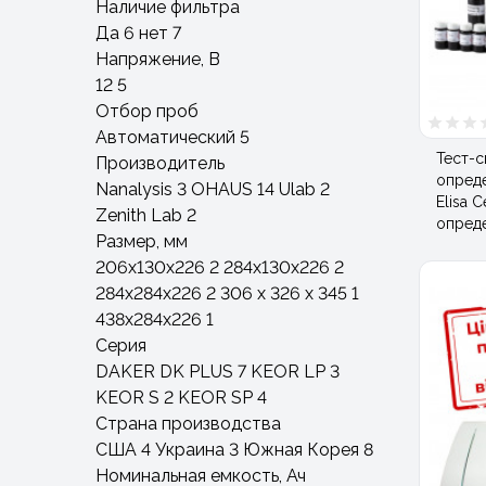
Наличие фильтра
Да
6
нет
7
Напряжение, В
12
5
Отбор проб
Автоматический
5
Тест-
Производитель
опред
Nanalysis
3
OHAUS
14
Ulab
2
Elisa 
Zenith Lab
2
опред
Размер, мм
206х130х226
2
284х130х226
2
284х284х226
2
306 х 326 х 345
1
438х284х226
1
Серия
DAKER DK PLUS
7
KEOR LP
3
KEOR S
2
KEOR SP
4
Страна производства
США
4
Украина
3
Южная Корея
8
Номинальная емкость, Ач