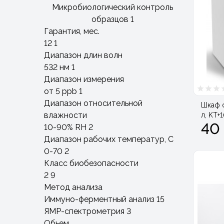
Микробиологический контроль
образцов
1
Гарантия, мес.
12
1
Диапазон длин волн
532 нм
1
Диапазон измерения
от 5 ppb
1
Диапазон относительной
Шкаф с
влажности
л, KT+
40
10-90% RH
2
Диапазон рабочих температур, С
0-70
2
Класс биобезопасности
2
9
Метод анализа
Иммуно-ферментный анализ
15
ЯМР-спектрометрия
3
Обьем