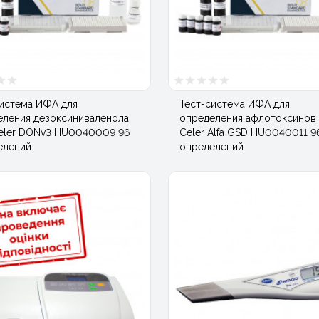
система ИФА для
Тест-система ИФА для
еления дезоксиниваленола
определения афлотоксинов E
Celer DONv3 HU0040009 96
Celer Alfa GSD HU0040011 9
елений
определений