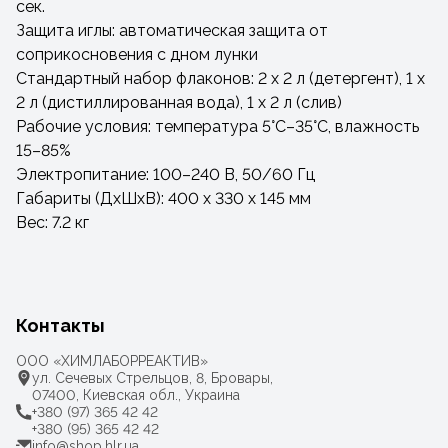
сек.
Защита иглы: автоматическая защита от
соприкосновения с дном лунки
Стандартный набор флаконов: 2 х 2 л (детергент), 1 х
2 л (дистиллированная вода), 1 х 2 л (слив)
Рабочие условия: температура 5°С–35°С, влажность
15–85%
Электропитание: 100–240 B, 50/60 Гц
Габариты (ДхШхВ): 400 х 330 х 145 мм
Вес: 7.2 кг
Контакты
ООО «ХИМЛАБОРРЕАКТИВ»
ул. Сечевых Стрельцов, 8, Бровары,
07400, Киевская обл., Украина
+380 (97) 365 42 42
+380 (95) 365 42 42
info@shop.hlr.ua